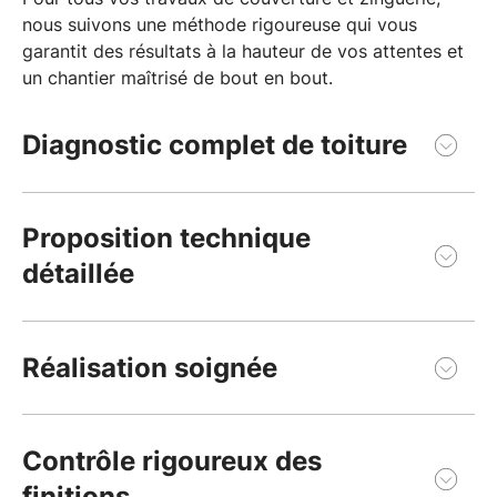
nous suivons une méthode rigoureuse qui vous
garantit des résultats à la hauteur de vos attentes et
un chantier maîtrisé de bout en bout.
Diagnostic complet de toiture
Nous examinons avec soin l'état de votre toiture
pour identifier précisément les travaux nécessaires
Proposition technique
et vous permettre d'anticiper sereinement
détaillée
l'évolution de votre couverture.
Nous élaborons une approche sur mesure qui
répond exactement à vos besoins, avec un devis
Réalisation soignée
clair et transparent qui vous permet d’appréhender
au mieux votre projet.
Notre équipe met en œuvre les techniques
appropriées avec des matériaux sélectionnés pour
Contrôle rigoureux des
leur performance et leur longévité, en respectant
finitions