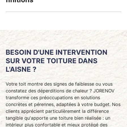
les délais annoncés.
Nous vérifions minutieusement chaque aspect des
travaux avant la livraison finale, pour vous offrir
une toiture qui vous protégera efficacement
pendant de nombreuses années.
BESOIN D'UNE INTERVENTION
SUR VOTRE TOITURE DANS
L'AISNE ?
Votre toit montre des signes de faiblesse ou vous
constatez des déperditions de chaleur ? JORENOV
transforme ces préoccupations en solutions
concrètes et pérennes, adaptées à votre budget. Nos
clients apprécient particulièrement la différence
tangible qu'apporte
une toiture bien réalisée
: un
intérieur plus confortable et mieux protégé des